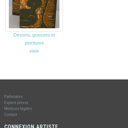
Dessins, gravures et
peintures
view
Partenaires
Espace presse
Mentions légales
Contact
CONNEXION ARTISTE