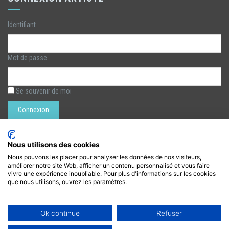
Identifiant
Mot de passe
Se souvenir de moi
Rechercher :
Nous utilisons des cookies
Nous pouvons les placer pour analyser les données de nos visiteurs,
améliorer notre site Web, afficher un contenu personnalisé et vous faire
LÉZARTS DE LA BIÈVRE
vivre une expérience inoubliable. Pour plus d'informations sur les cookies
que nous utilisons, ouvrez les paramètres.
lezarts.bievre@gmail.com
https://www.lezarts-bievre.com
Ok continue
Refuser