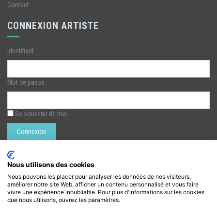
Contact
CONNEXION ARTISTE
Identifiant
Mot de passe
Se souvenir de moi
Rechercher :
Nous utilisons des cookies
Nous pouvons les placer pour analyser les données de nos visiteurs,
améliorer notre site Web, afficher un contenu personnalisé et vous faire
LÉZARTS DE LA BIÈVRE
vivre une expérience inoubliable. Pour plus d'informations sur les cookies
que nous utilisons, ouvrez les paramètres.
lezarts.bievre@gmail.com