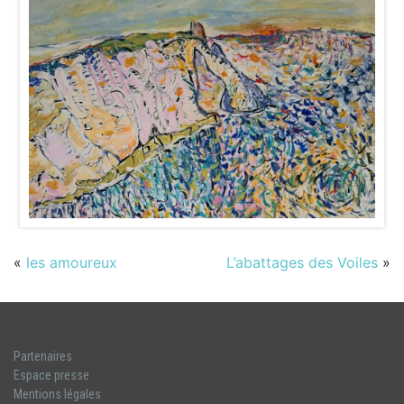
«
les amoureux
L’abattages des Voiles
»
Partenaires
Espace presse
Mentions légales