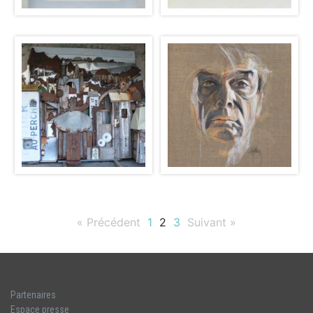
« Précédent
1
2
3
Suivant »
Partenaires
Espace presse