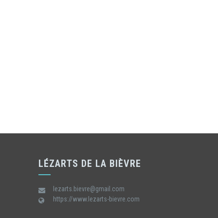
LÉZARTS DE LA BIÈVRE
lezarts.bievre@gmail.com
https://www.lezarts-bievre.com