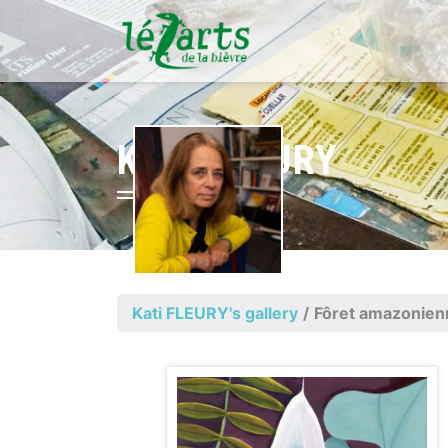
KATI FLEURY
Kati FLEURY's gallery
/
Fôret amazonien