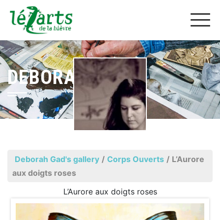
DEBORAH GAD
Deborah Gad's gallery
/
Corps Ouverts
/
L’Aurore
aux doigts roses
L’Aurore aux doigts roses