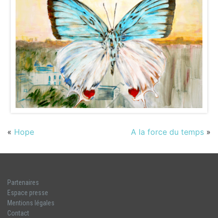
«
Hope
A la force du temps
»
Partenaires
Espace presse
Mentions légales
Contact