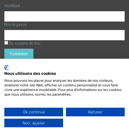
Identifiant
Mot de passe
Se souvenir de moi
Rechercher :
Nous utilisons des cookies
Nous pouvons les placer pour analyser les données de nos visiteurs,
améliorer notre site Web, afficher un contenu personnalisé et vous faire
LÉZARTS DE LA BIÈVRE
vivre une expérience inoubliable. Pour plus d'informations sur les cookies
que nous utilisons, ouvrez les paramètres.
lezarts.bievre@gmail.com
https://www.lezarts-bievre.com
Ok continue
Refuser
Non, ajuster