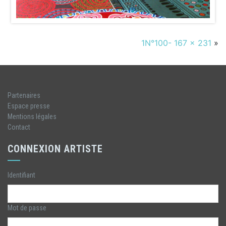
1N°100- 167 x 231
»
Partenaires
Espace presse
Mentions légales
Contact
CONNEXION ARTISTE
Identifiant
Mot de passe