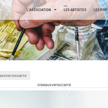
L’ASSOCIATION
LES ARTISTES
LES POR
auxversocarre
oiseauxversocarre