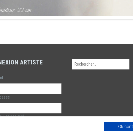
NEXION ARTISTE
Rechercher :
ant
 passe
uvenir de moi
Ok cont