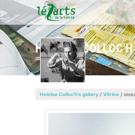
HELOÏSE COLLOC'H
Heloïse Colloc'h's gallery
/
Vitrine
/
oise