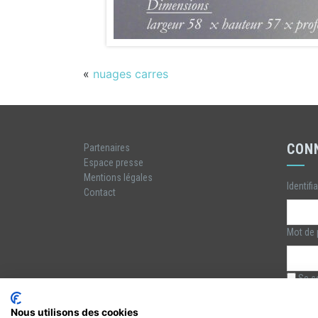
«
nuages carres
CON
Partenaires
Espace presse
Mentions légales
Identifi
Contact
Mot de
Se so
Nous utilisons des cookies