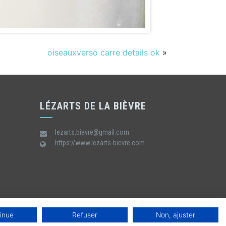
oiseauxverso carre details ok
»
LÉZARTS DE LA BIÈVRE
lezarts.bievre@gmail.com
https://www.lezarts-bievre.com
inue
Refuser
Non, ajuster