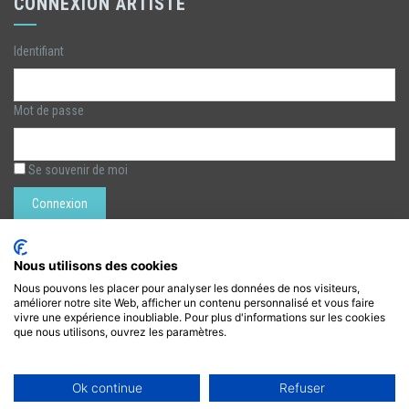
CONNEXION ARTISTE
Identifiant
Mot de passe
Se souvenir de moi
Rechercher :
Nous utilisons des cookies
Nous pouvons les placer pour analyser les données de nos visiteurs,
améliorer notre site Web, afficher un contenu personnalisé et vous faire
LÉZARTS DE LA BIÈVRE
vivre une expérience inoubliable. Pour plus d'informations sur les cookies
que nous utilisons, ouvrez les paramètres.
lezarts.bievre@gmail.com
https://www.lezarts-bievre.com
Ok continue
Refuser