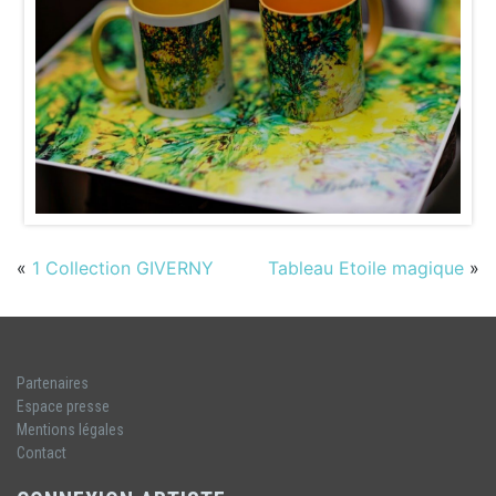
«
1 Collection GIVERNY
Tableau Etoile magique
»
Partenaires
Espace presse
Mentions légales
Contact