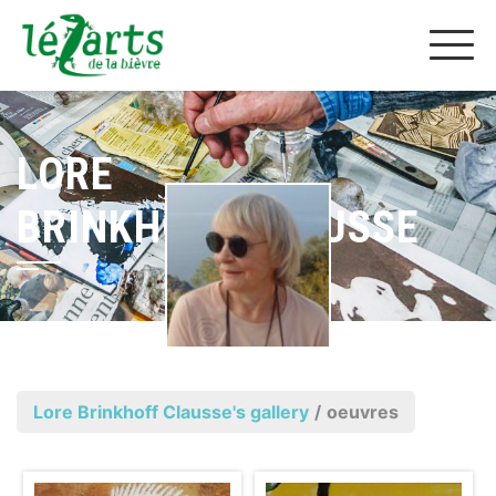
LORE
BRINKHOFF CLAUSSE
Lore Brinkhoff Clausse's gallery
/
oeuvres