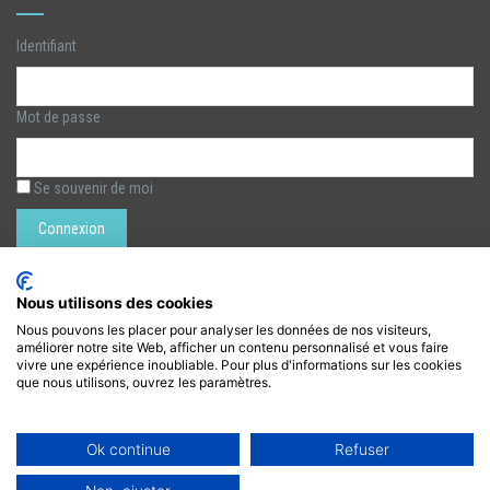
Identifiant
Mot de passe
Se souvenir de moi
Rechercher :
Nous utilisons des cookies
Nous pouvons les placer pour analyser les données de nos visiteurs,
améliorer notre site Web, afficher un contenu personnalisé et vous faire
LÉZARTS DE LA BIÈVRE
vivre une expérience inoubliable. Pour plus d'informations sur les cookies
que nous utilisons, ouvrez les paramètres.
lezarts.bievre@gmail.com
https://www.lezarts-bievre.com
Ok continue
Refuser