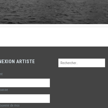
NEXION ARTISTE
Rechercher :
ant
 passe
uvenir de moi