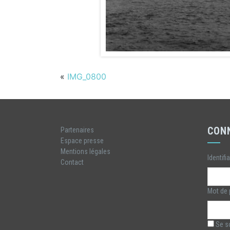
«
IMG_0800
CON
Partenaires
Espace presse
Mentions légales
Identifi
Contact
Mot de
Se so