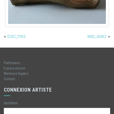
«
DSC_1192
IMG_4062
»
Partenaires
Espace presse
Mentions légales
Contact
CONNEXION ARTISTE
Identifiant