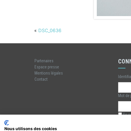
«
DSC_0636
CON
Partenaires
Espace presse
Mentions légales
Identifi
Contact
Mot de
Se so
Nous utilisons des cookies