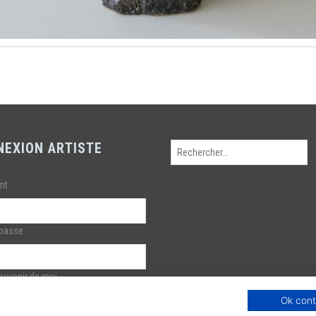
NEXION ARTISTE
Rechercher :
ant
 passe
uvenir de moi
Ok cont