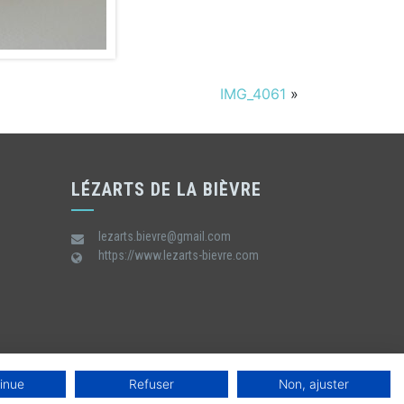
IMG_4061
»
LÉZARTS DE LA BIÈVRE
lezarts.bievre@gmail.com
https://www.lezarts-bievre.com
inue
Refuser
Non, ajuster