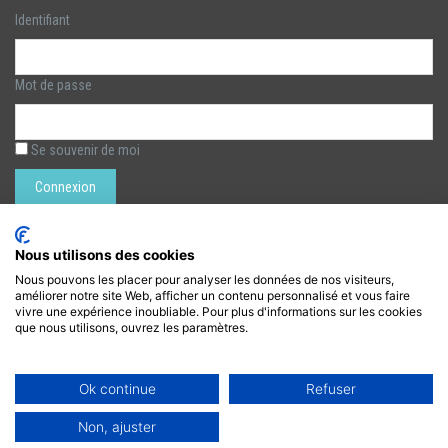
Identifiant
Mot de passe
Se souvenir de moi
Rechercher :
Nous utilisons des cookies
Nous pouvons les placer pour analyser les données de nos visiteurs,
améliorer notre site Web, afficher un contenu personnalisé et vous faire
LÉZARTS DE LA BIÈVRE
vivre une expérience inoubliable. Pour plus d'informations sur les cookies
que nous utilisons, ouvrez les paramètres.
lezarts.bievre@gmail.com
https://www.lezarts-bievre.com
Ok continue
Refuser
Non, ajuster