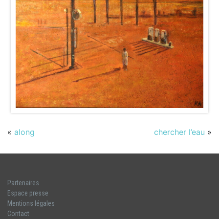
«
along
chercher l’eau
»
Partenaires
Espace presse
Mentions légales
Contact