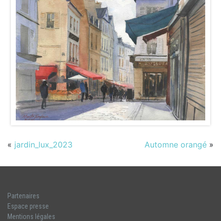
«
jardin_lux_2023
Automne orangé
»
Partenaires
Espace presse
Mentions légales