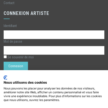
Contact
CONNEXION ARTISTE
Identifiant
Mot de passe
Se souvenir de moi
Rechercher :
Nous utilisons des cookies
Nous pouvons les placer pour analyser les données de nos visiteurs,
améliorer notre site Web, afficher un contenu personnalisé et vous faire
LÉZARTS DE LA BIÈVRE
vivre une expérience inoubliable. Pour plus d'informations sur les cookies
que nous utilisons, ouvrez les paramètres.
lezarts.bievre@gmail.com