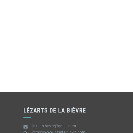
LÉZARTS DE LA BIÈVRE
lezarts.bievre@gmail.com
https://www.lezarts-bievre.com