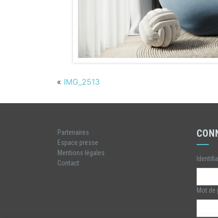
«
IMG_2513
CON
Partenaires
Espace presse
Mentions légales
Identifi
Contact
Mot de