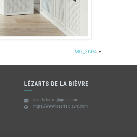
IMG_2694
»
LÉZARTS DE LA BIÈVRE
lezarts.bievre@gmail.com
https://www.lezarts-bievre.com