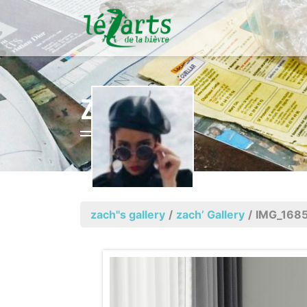
ZACH'
zach''s gallery
/
zach’ Gallery
/
IMG_168