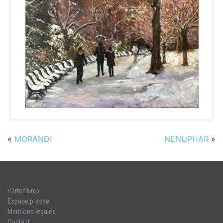
«
MORANDI
NENUPHAR
»
Partenaires
Espace presse
Mentions légales
Contact