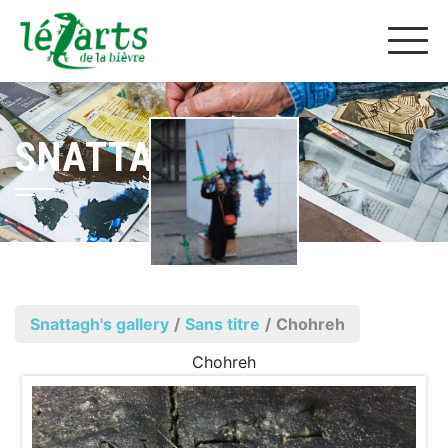
SNATTAGH
Snattagh's gallery
/
Sans titre
/
Chohreh
Chohreh