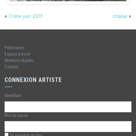
«
Créte juin 2011
chaise
»
Partenaires
Espace presse
Mentions légales
Contact
CONNEXION ARTISTE
Identifiant
Mot de passe
Se souvenir de moi