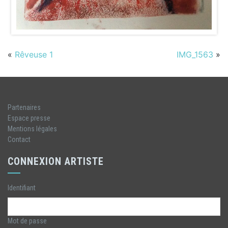
«
Rêveuse 1
IMG_1563
»
Partenaires
Espace presse
Mentions légales
Contact
CONNEXION ARTISTE
Identifiant
Mot de passe