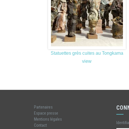
Statuettes grès cuites au Tongkama
view
CON
Partenaires
Espace presse
Mentions légales
Identifi
Contact