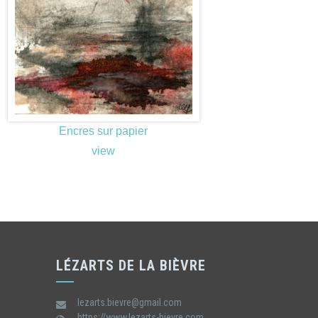
Encres sur papier
view
LÉZARTS DE LA BIÈVRE
lezarts.bievre@gmail.com
https://www.lezarts-bievre.com