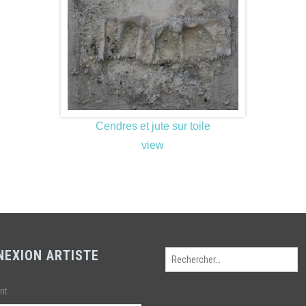
Cendres et jute sur toile
view
NEXION ARTISTE
Rechercher :
ant