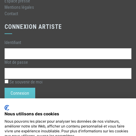
Espace presse
Mentions légales
Contact
CONNEXION ARTISTE
Identifiant
Mot de passe
Se souvenir de moi
Rechercher :
Nous utilisons des cookies
Nous pouvons les placer pour analyser les données de nos visiteurs,
améliorer notre site Web, afficher un contenu personnalisé et vous faire
LÉZARTS DE LA BIÈVRE
vivre une expérience inoubliable. Pour plus d'informations sur les cookies
que nous utilisons, ouvrez les paramètres.