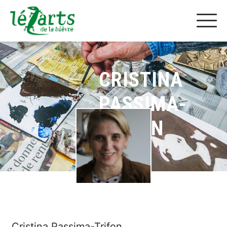
CRISTINA
PASSIMA-
TRIFON
Cristina Passima-Trifon