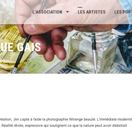
L’ASSOCIATION
LES ARTISTES
LES POR
UE GAIS
création, j’en capte à l’aide la photographie l’étrange beauté. L’immédiate moderni
Réalité rêvée, expressive qui soulignent ce que la nature peut avoir d’abstrait