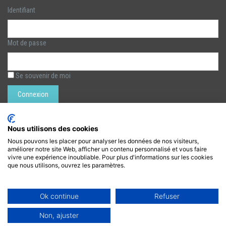
Identifiant
Mot de passe
Se souvenir de moi
Rechercher :
Nous utilisons des cookies
Nous pouvons les placer pour analyser les données de nos visiteurs,
améliorer notre site Web, afficher un contenu personnalisé et vous faire
LÉZARTS DE LA BIÈVRE
vivre une expérience inoubliable. Pour plus d'informations sur les cookies
que nous utilisons, ouvrez les paramètres.
lezarts.bievre@gmail.com
https://www.lezarts-bievre.com
Ok continue
Refuser
Non, ajuster