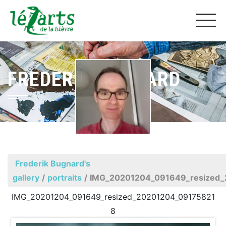
FREDERIK BUGNARD
Frederik Bugnard's
gallery
/
portraits
/
IMG_20201204_091649_resized
IMG_20201204_091649_resized_20201204_09175821
8