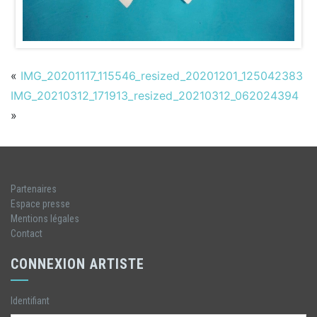
«
IMG_20201117_115546_resized_20201201_125042383
IMG_20210312_171913_resized_20210312_062024394
»
Partenaires
Espace presse
Mentions légales
Contact
CONNEXION ARTISTE
Identifiant