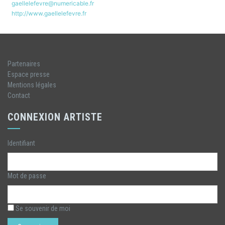
gaellelefevre@numericable.fr
http://www.gaellelefevre.fr
Partenaires
Espace presse
Mentions légales
Contact
CONNEXION ARTISTE
Identifiant
Mot de passe
Se souvenir de moi