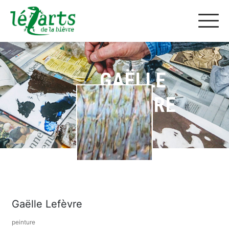
GAËLLE
LEFÈVRE
Gaëlle Lefèvre
peinture