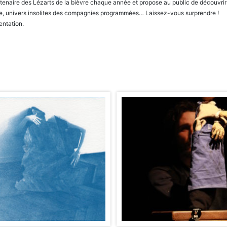
tenaire des Lézarts de la bièvre chaque année et propose au public de découvrir u
le, univers insolites des compagnies programmées… Laissez-vous surprendre !
entation.