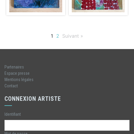
1
2
Suivant »
Partenaires
Espace presse
Mentions légales
Contact
CONNEXION ARTISTE
Identifiant
Mot de passe