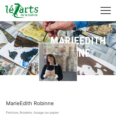
MARIEEDITH
ROBINNE
MarieEdith Robinne
Peinture, Broderie, tissage sur papier