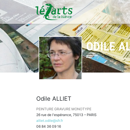
ODILE A
Odile ALLIET
PEINTURE GRAVURE MONOTYPE
26 rue de l'espérance, 75013 – PARIS
alliet.odile@sfr.fr
06 84 36 09 16