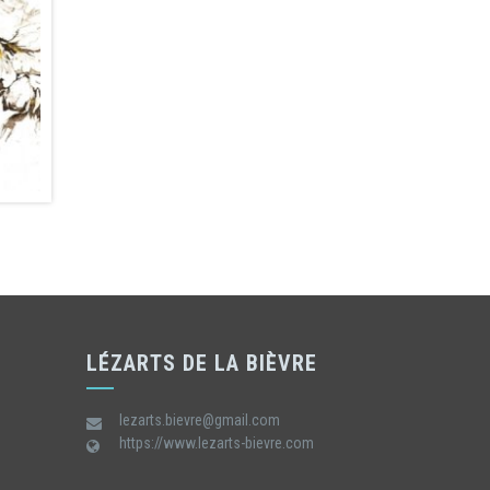
LÉZARTS DE LA BIÈVRE
lezarts.bievre@gmail.com
https://www.lezarts-bievre.com